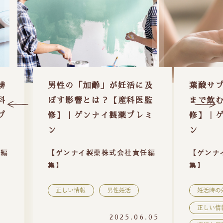
排
男性の「加齢」が妊活に及
葉酸サ
科
ぼす影響とは？【産科医監
まで飲
プ
修】｜ゲンナイ製薬プレミ
修】｜
ン
ン
任編
【ゲンナイ製薬株式会社責任編
【ゲンナ
集】
集】
正しい情報
男性妊活
妊活時の
正しい情
2025.06.05